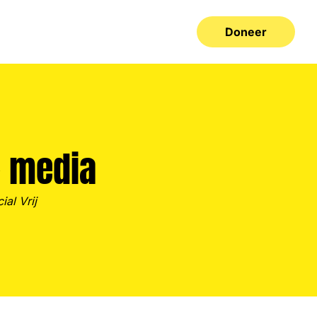
Doneer
& media
ial Vrij