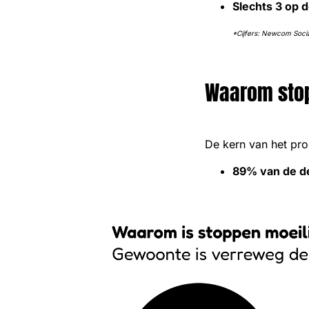
Slechts 3 op 
*Cijfers: Newcom Soc
Waarom stop
De kern van het prob
89% van de de